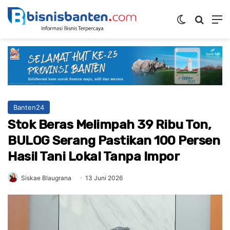
Switch ski
Mencar
M
Banten24
Stok Beras Melimpah 39 Ribu Ton,
BULOG Serang Pastikan 100 Persen
Hasil Tani Lokal Tanpa Impor
Siskae Blaugrana
13 Juni 2026