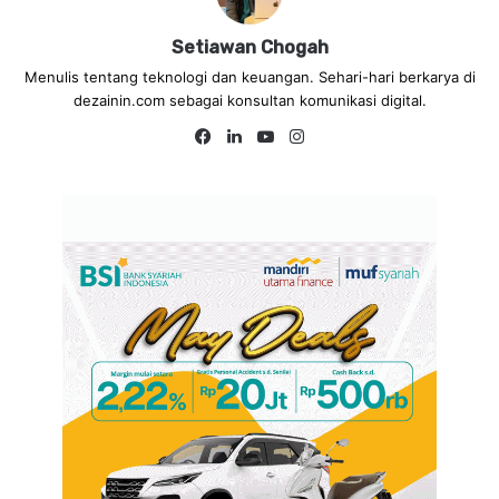
Setiawan Chogah
Menulis tentang teknologi dan keuangan. Sehari-hari berkarya di
dezainin.com sebagai konsultan komunikasi digital.
Fa
Lin
Yo
Ins
ce
ke
uT
tag
bo
dIn
ub
ra
ok
e
m