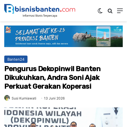
Switch ski
Mencar
M
Banten24
Pengurus Dekopinwil Banten
Dikukuhkan, Andra Soni Ajak
Perkuat Gerakan Koperasi
Susi Kurniawati
13 Juni 2026