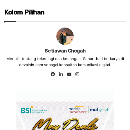
Kolom Pilihan
Setiawan Chogah
Menulis tentang teknologi dan keuangan. Sehari-hari berkarya di
dezainin.com sebagai konsultan komunikasi digital.
Fa
Lin
Yo
Ins
ce
ke
uT
tag
bo
dIn
ub
ra
ok
e
m