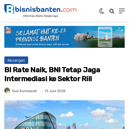
Switch ski
Mencar
M
Keuangan
BI Rate Naik, BNI Tetap Jaga
Intermediasi ke Sektor Riil
Susi Kurniawati
15 Juni 2026