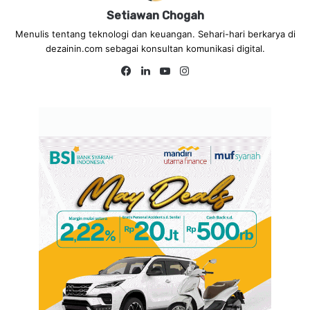
Setiawan Chogah
Menulis tentang teknologi dan keuangan. Sehari-hari berkarya di
dezainin.com sebagai konsultan komunikasi digital.
Fa
Lin
Yo
Ins
ce
ke
uT
tag
bo
dIn
ub
ra
ok
e
m