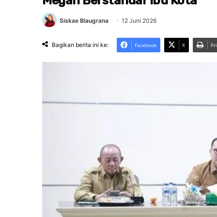
Megah Berstandar Ibu Kota
Siskae Blaugrana
12 Juni 2026
Bagikan berita ini ke:
Facebook
X
Pr