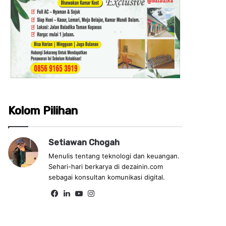
Kolom Pilihan
Setiawan Chogah
Menulis tentang teknologi dan keuangan.
Sehari-hari berkarya di dezainin.com
sebagai konsultan komunikasi digital.
Fa
Lin
Yo
Ins
ce
ke
uT
tag
bo
dIn
ub
ra