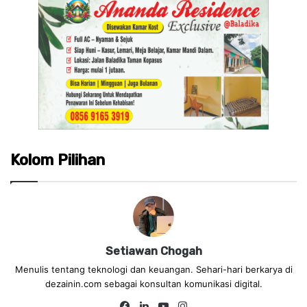
Kolom Pilihan
Setiawan Chogah
Menulis tentang teknologi dan keuangan. Sehari-hari berkarya di
dezainin.com sebagai konsultan komunikasi digital.
Fa
Lin
Yo
Ins