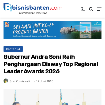
Switch ski
Mencar
M
Banten24
Gubernur Andra Soni Raih
Penghargaan Disway Top Regional
Leader Awards 2026
Susi Kurniawati
12 Juni 2026