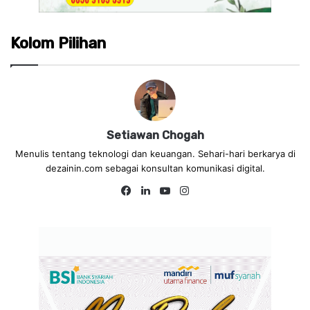
Kolom Pilihan
Setiawan Chogah
Menulis tentang teknologi dan keuangan. Sehari-hari berkarya di
dezainin.com sebagai konsultan komunikasi digital.
Fa
Lin
Yo
Ins
ce
ke
uT
tag
bo
dIn
ub
ra
ok
e
m