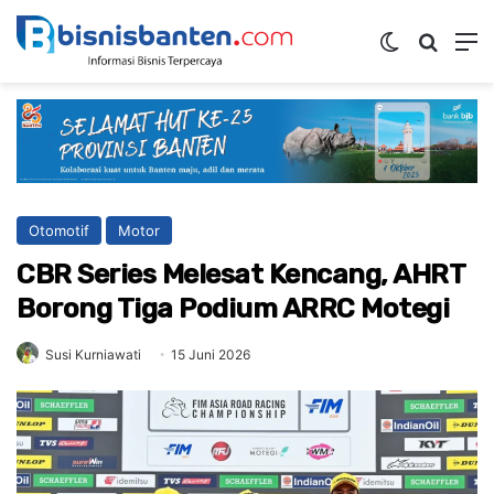
Switch ski
Mencar
M
Otomotif
Motor
CBR Series Melesat Kencang, AHRT
Borong Tiga Podium ARRC Motegi
Susi Kurniawati
15 Juni 2026