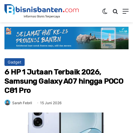
Switch ski
Mencar
M
Gadget
6 HP 1 Jutaan Terbaik 2026,
Samsung Galaxy A07 hingga POCO
C81 Pro
Sarah Febril
15 Juni 2026