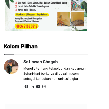
Kolom Pilihan
Setiawan Chogah
Menulis tentang teknologi dan keuangan.
Sehari-hari berkarya di dezainin.com
sebagai konsultan komunikasi digital.
Fa
Lin
Yo
Ins
ce
ke
uT
tag
bo
dIn
ub
ra
ok
e
m