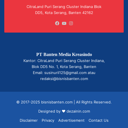
CitraLand Puri Serang Cluster Indiana Blok
DD5, Kota Serang, Banten 42162
Facebook
YouTube
Instagram
PT Banten Media Kreasindo
Kantor: CitraLand Puri Serang Cluster Indiana,
Blok DD5 No. 1, Kota Serang, Banten
Email: susinuril125@gmail.com atau
redaksi@bisnisbanten.com
© 2017-2025 bisnisbanten.com | All Rights Reserved.
Designed by ❤
dezainin.com
Disclaimer
Privacy
Advertisement
Contact Us