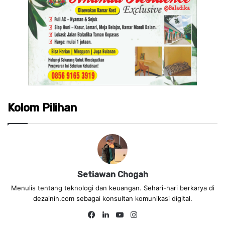
Kolom Pilihan
Setiawan Chogah
Menulis tentang teknologi dan keuangan. Sehari-hari berkarya di
dezainin.com sebagai konsultan komunikasi digital.
Fa
Lin
Yo
Ins