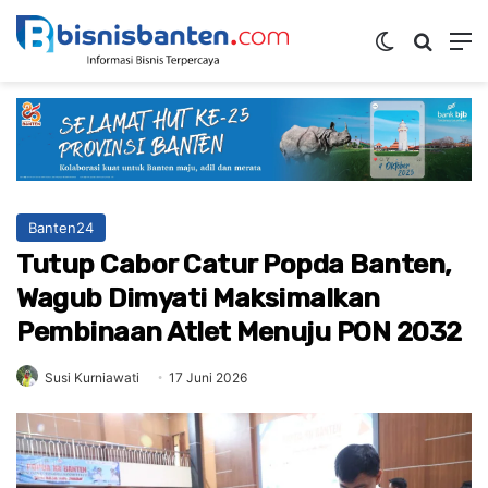
Switch ski
Mencar
M
Banten24
Tutup Cabor Catur Popda Banten,
Wagub Dimyati Maksimalkan
Pembinaan Atlet Menuju PON 2032
Susi Kurniawati
17 Juni 2026