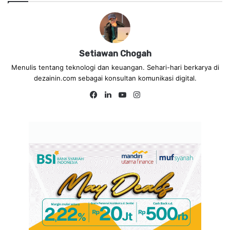
Setiawan Chogah
Menulis tentang teknologi dan keuangan. Sehari-hari berkarya di
dezainin.com sebagai konsultan komunikasi digital.
Fa
Lin
Yo
Ins
ce
ke
uT
tag
bo
dIn
ub
ra
ok
e
m