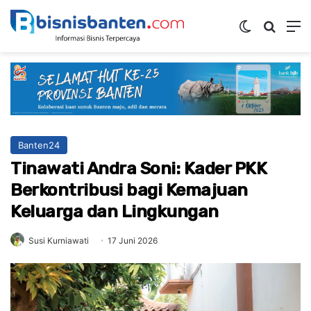
Switch ski
Mencar
M
Banten24
Tinawati Andra Soni: Kader PKK
Berkontribusi bagi Kemajuan
Keluarga dan Lingkungan
Susi Kurniawati
17 Juni 2026