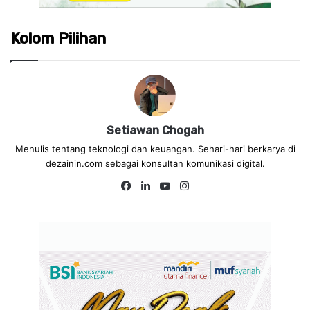
Kolom Pilihan
Setiawan Chogah
Menulis tentang teknologi dan keuangan. Sehari-hari berkarya di
dezainin.com sebagai konsultan komunikasi digital.
Fa
Lin
Yo
Ins
ce
ke
uT
tag
bo
dIn
ub
ra
ok
e
m