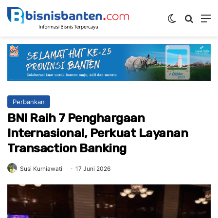
Switch ski
Mencar
M
Perbankan
BNI Raih 7 Penghargaan
Internasional, Perkuat Layanan
Transaction Banking
Susi Kurniawati
17 Juni 2026