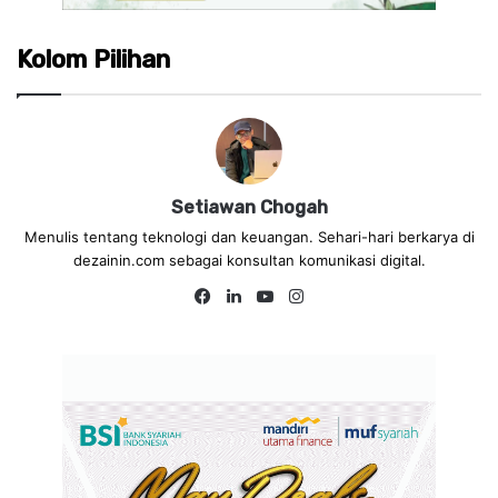
Kolom Pilihan
Setiawan Chogah
Menulis tentang teknologi dan keuangan. Sehari-hari berkarya di
dezainin.com sebagai konsultan komunikasi digital.
Fa
Lin
Yo
Ins
ce
ke
uT
tag
bo
dIn
ub
ra
ok
e
m