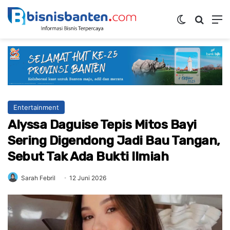
Switch ski
Mencar
M
Entertainment
Alyssa Daguise Tepis Mitos Bayi
Sering Digendong Jadi Bau Tangan,
Sebut Tak Ada Bukti Ilmiah
Sarah Febril
12 Juni 2026