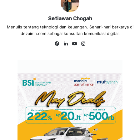
Setiawan Chogah
Menulis tentang teknologi dan keuangan. Sehari-hari berkarya di
dezainin.com sebagai konsultan komunikasi digital.
Fa
Lin
Yo
Ins
ce
ke
uT
tag
bo
dIn
ub
ra
ok
e
m