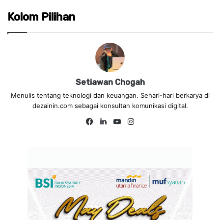
Kolom Pilihan
Setiawan Chogah
Menulis tentang teknologi dan keuangan. Sehari-hari berkarya di
dezainin.com sebagai konsultan komunikasi digital.
Fa
Lin
Yo
Ins
ce
ke
uT
tag
bo
dIn
ub
ra
ok
e
m