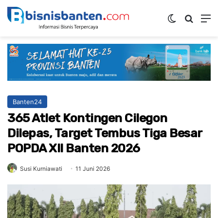
Switch ski
Mencar
M
Banten24
365 Atlet Kontingen Cilegon
Dilepas, Target Tembus Tiga Besar
POPDA XII Banten 2026
Susi Kurniawati
11 Juni 2026