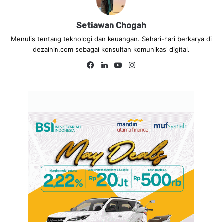
Setiawan Chogah
Menulis tentang teknologi dan keuangan. Sehari-hari berkarya di
dezainin.com sebagai konsultan komunikasi digital.
Fa
Lin
Yo
Ins
ce
ke
uT
tag
bo
dIn
ub
ra
ok
e
m