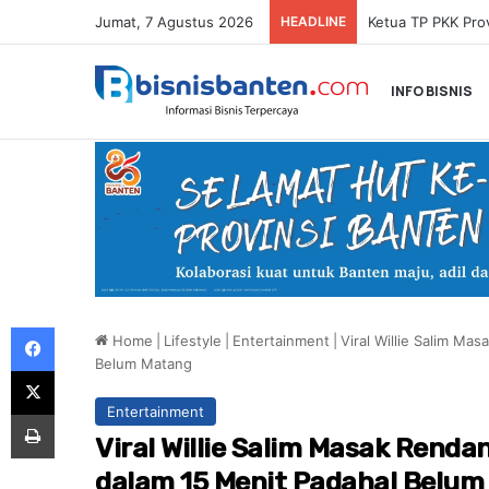
Jumat, 7 Agustus 2026
HEADLINE
INFO BISNIS
Facebook
Home
|
Lifestyle
|
Entertainment
|
Viral Willie Salim Ma
Belum Matang
X
Entertainment
Print
Viral Willie Salim Masak Renda
dalam 15 Menit Padahal Belu