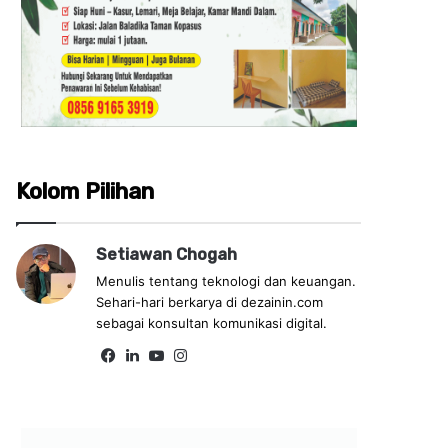
Kolom Pilihan
Setiawan Chogah
Menulis tentang teknologi dan keuangan.
Sehari-hari berkarya di dezainin.com
sebagai konsultan komunikasi digital.
Fa
Lin
Yo
Ins
ce
ke
uT
tag
bo
dIn
ub
ra
ok
e
m