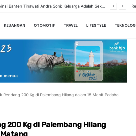
BLACKPINK Gelar Meet & Greet Spesial Rayakan Anniversary ke-10, Ini Syarat dan Jadwalnya
Re
KEUANGAN
OTOMOTIF
TRAVEL
LIFESTYLE
TEKNOLOG
sak Rendang 200 Kg di Palembang Hilang dalam 15 Menit Padahal
ng 200 Kg di Palembang Hilang
m Matang