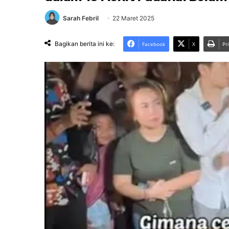
Sarah Febril
22 Maret 2025
Bagikan berita ini ke:
Facebook
X
Pr