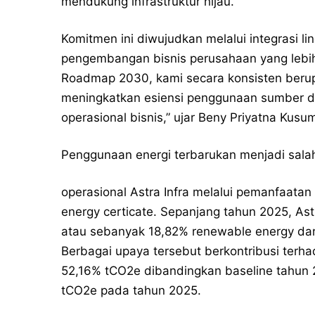
mendukung infrastruktur hijau.
Komitmen ini diwujudkan melalui integrasi l
pengembangan bisnis perusahaan yang lebih 
Roadmap 2030, kami secara konsisten beru
meningkatkan esiensi penggunaan sumber da
operasional bisnis,” ujar Beny Priyatna Kusu
Penggunaan energi terbarukan menjadi sala
operasional Astra Infra melalui pemanfaatan 
energy certicate. Sepanjang tahun 2025, As
atau sebanyak 18,82% renewable energy dari
Berbagai upaya tersebut berkontribusi terh
52,16% tCO2e dibandingkan baseline tahun 
tCO2e pada tahun 2025.