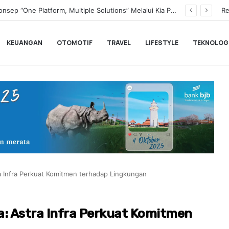
Transformasi Digital Perkuat Layanan, Bank bjb Raih Lima Titanium Awards pada PRIMA Awards 2026
Re
KEUANGAN
OTOMOTIF
TRAVEL
LIFESTYLE
TEKNOLOG
a Infra Perkuat Komitmen terhadap Lingkungan
a: Astra Infra Perkuat Komitmen