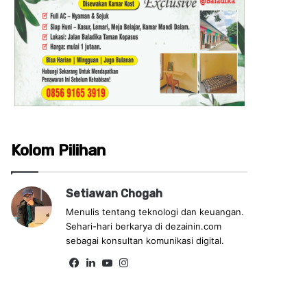
Kolom Pilihan
Setiawan Chogah
Menulis tentang teknologi dan keuangan.
Sehari-hari berkarya di dezainin.com
sebagai konsultan komunikasi digital.
Fa
Lin
Yo
Ins
ce
ke
uT
tag
bo
dIn
ub
ra