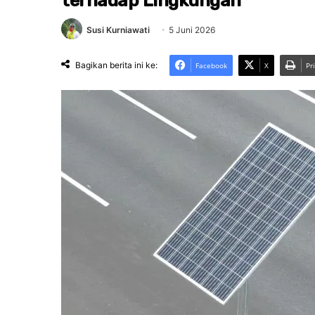
terhadap Lingkungan
Susi Kurniawati
5 Juni 2026
Bagikan berita ini ke:
Facebook
X
Pr