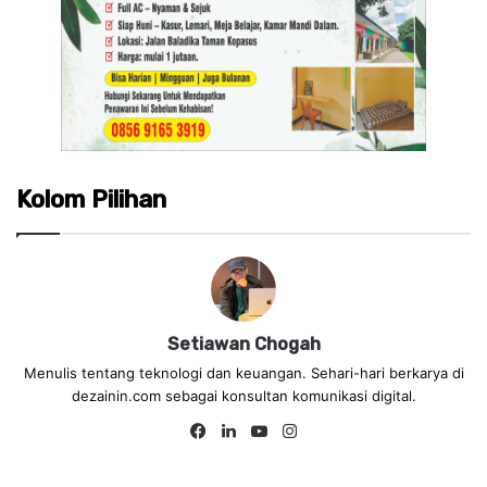
Kolom Pilihan
Setiawan Chogah
Menulis tentang teknologi dan keuangan. Sehari-hari berkarya di
dezainin.com sebagai konsultan komunikasi digital.
Fa
Lin
Yo
Ins
ce
ke
uT
tag
bo
dIn
ub
ra