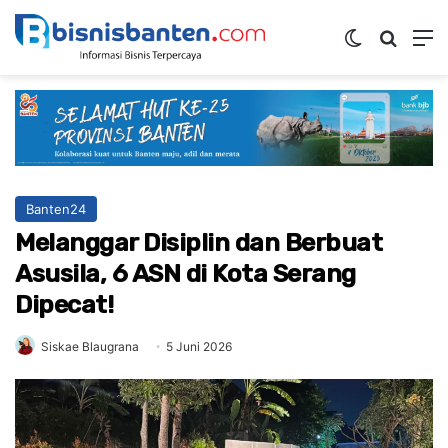
Switch ski
Mencar
M
Banten24
Melanggar Disiplin dan Berbuat
Asusila, 6 ASN di Kota Serang
Dipecat!
Siskae Blaugrana
5 Juni 2026