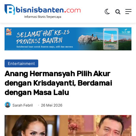
Switch ski
Mencar
M
Entertainment
Anang Hermansyah Pilih Akur
dengan Krisdayanti, Berdamai
dengan Masa Lalu
Sarah Febril
26 Mei 2026