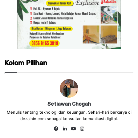
Kolom Pilihan
Setiawan Chogah
Menulis tentang teknologi dan keuangan. Sehari-hari berkarya di
dezainin.com sebagai konsultan komunikasi digital.
Fa
Lin
Yo
Ins
ce
ke
uT
tag