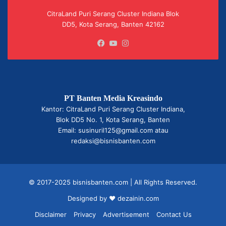
CitraLand Puri Serang Cluster Indiana Blok
DD5, Kota Serang, Banten 42162
Facebook
YouTube
Instagram
PT Banten Media Kreasindo
Kantor: CitraLand Puri Serang Cluster Indiana,
Blok DD5 No. 1, Kota Serang, Banten
Email: susinuril125@gmail.com atau
redaksi@bisnisbanten.com
© 2017-2025 bisnisbanten.com | All Rights Reserved.
Designed by ❤
dezainin.com
Disclaimer
Privacy
Advertisement
Contact Us