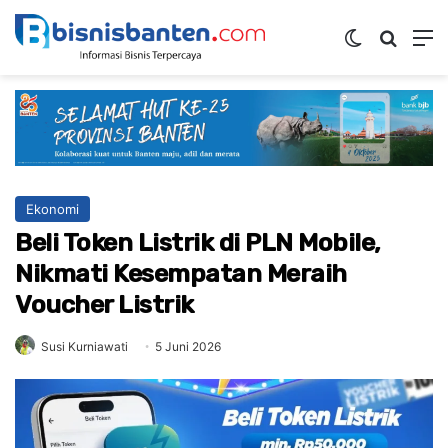
Switch ski
Mencar
M
Ekonomi
Beli Token Listrik di PLN Mobile,
Nikmati Kesempatan Meraih
Voucher Listrik
Susi Kurniawati
5 Juni 2026