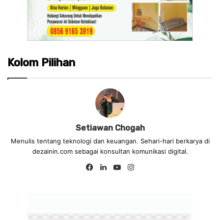
Kolom Pilihan
Setiawan Chogah
Menulis tentang teknologi dan keuangan. Sehari-hari berkarya di
dezainin.com sebagai konsultan komunikasi digital.
Fa
Lin
Yo
Ins
ce
ke
uT
tag
bo
dIn
ub
ra
ok
e
m