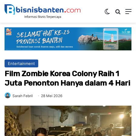
Switch ski
Mencar
M
Entertainment
Film Zombie Korea Colony Raih 1
Juta Penonton Hanya dalam 4 Hari
Sarah Febril
28 Mei 2026