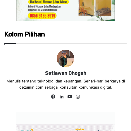
Kolom Pilihan
Setiawan Chogah
Menulis tentang teknologi dan keuangan. Sehari-hari berkarya di
dezainin.com sebagai konsultan komunikasi digital.
Fa
Lin
Yo
Ins
ce
ke
uT
tag
bo
dIn
ub
ra
ok
e
m