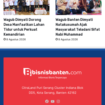
Wagub Dimyati Dorong
Wagub Banten Dimyati
Desa Manfaatkan Lahan
Natakusumah Ajak
Tidur untuk Perkuat
Masyarakat Teladani Sifat
Kemandirian
Nabi Muhammad
8 Agustus 2026
8 Agustus 2026
CitraLand Puri Serang Cluster Indiana Blok
DD5, Kota Serang, Banten 42162
Facebook
YouTube
Instagram