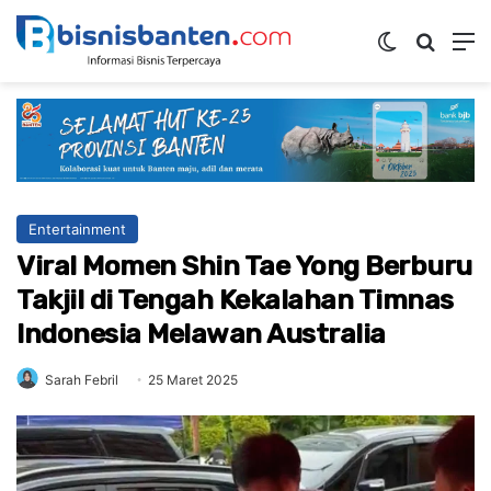
Switch ski
Mencar
M
Entertainment
Viral Momen Shin Tae Yong Berburu
Takjil di Tengah Kekalahan Timnas
Indonesia Melawan Australia
Sarah Febril
25 Maret 2025