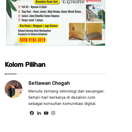
Kolom Pilihan
Setiawan Chogah
Menulis tentang teknologi dan keuangan.
Sehari-hari berkarya di dezainin.com
sebagai konsultan komunikasi digital.
Fa
Lin
Yo
Ins
ce
ke
uT
tag
bo
dIn
ub
ra