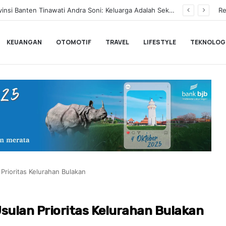
BLACKPINK Gelar Meet & Greet Spesial Rayakan Anniversary ke-10, Ini Syarat dan Jadwalnya
Re
KEUANGAN
OTOMOTIF
TRAVEL
LIFESTYLE
TEKNOLOG
rioritas Kelurahan Bulakan
ulan Prioritas Kelurahan Bulakan