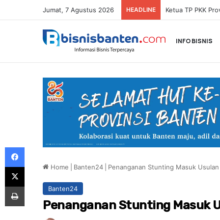
Jumat, 7 Agustus 2026
HEADLINE
INFO BISNIS
Facebook
Home
|
Banten24
|
Penanganan Stunting Masuk Usulan P
X
Print
Banten24
Penanganan Stunting Masuk Us