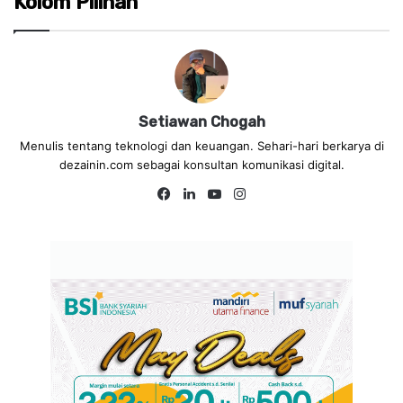
Kolom Pilihan
Setiawan Chogah
Menulis tentang teknologi dan keuangan. Sehari-hari berkarya di
dezainin.com sebagai konsultan komunikasi digital.
Fa
Lin
Yo
Ins
ce
ke
uT
tag
bo
dIn
ub
ra
ok
e
m