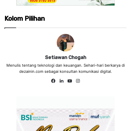
Kolom Pilihan
Setiawan Chogah
Menulis tentang teknologi dan keuangan. Sehari-hari berkarya di
dezainin.com sebagai konsultan komunikasi digital.
Fa
Lin
Yo
Ins
ce
ke
uT
tag
bo
dIn
ub
ra
ok
e
m