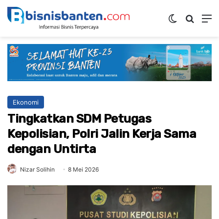
Switch ski
Mencar
M
Ekonomi
Tingkatkan SDM Petugas
Kepolisian, Polri Jalin Kerja Sama
dengan Untirta
Nizar Solihin
8 Mei 2026