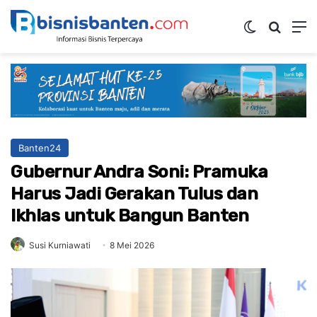
Switch ski
Mencar
M
Banten24
Gubernur Andra Soni: Pramuka
Harus Jadi Gerakan Tulus dan
Ikhlas untuk Bangun Banten
Susi Kurniawati
8 Mei 2026