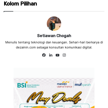
Kolom Pilihan
Setiawan Chogah
Menulis tentang teknologi dan keuangan. Sehari-hari berkarya di
dezainin.com sebagai konsultan komunikasi digital.
Fa
Lin
Yo
Ins
ce
ke
uT
tag
bo
dIn
ub
ra
ok
e
m