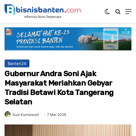
Switch ski
Mencar
M
Banten24
Gubernur Andra Soni Ajak
Masyarakat Meriahkan Gebyar
Tradisi Betawi Kota Tangerang
Selatan
Susi Kurniawati
7 Mei 2026