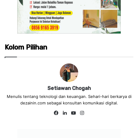
Kolom Pilihan
Setiawan Chogah
Menulis tentang teknologi dan keuangan. Sehari-hari berkarya di
dezainin.com sebagai konsultan komunikasi digital.
Fa
Lin
Yo
Ins
ce
ke
uT
tag
bo
dIn
ub
ra
ok
e
m