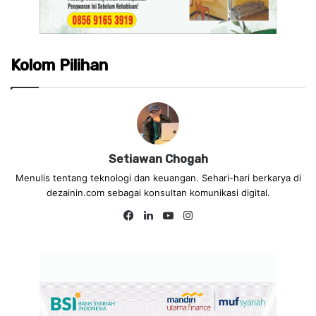
Kolom Pilihan
Setiawan Chogah
Menulis tentang teknologi dan keuangan. Sehari-hari berkarya di
dezainin.com sebagai konsultan komunikasi digital.
Fa
Lin
Yo
Ins
ce
ke
uT
tag
bo
dIn
ub
ra
ok
e
m