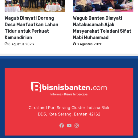
Wagub Dimyati Dorong
Wagub Banten Dimyati
Desa Manfaatkan Lahan
Natakusumah Ajak
Tidur untuk Perkuat
Masyarakat Teladani Sifat
Kemandirian
Nabi Muhammad
8 Agustus 2026
8 Agustus 2026
CitraLand Puri Serang Cluster Indiana Blok
DD5, Kota Serang, Banten 42162
Facebook
YouTube
Instagram