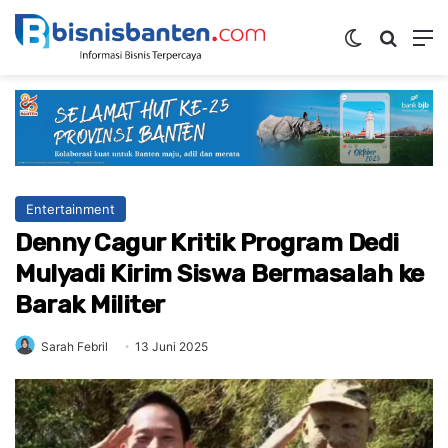
Switch ski
Mencar
M
Entertainment
Denny Cagur Kritik Program Dedi
Mulyadi Kirim Siswa Bermasalah ke
Barak Militer
Sarah Febril
13 Juni 2025