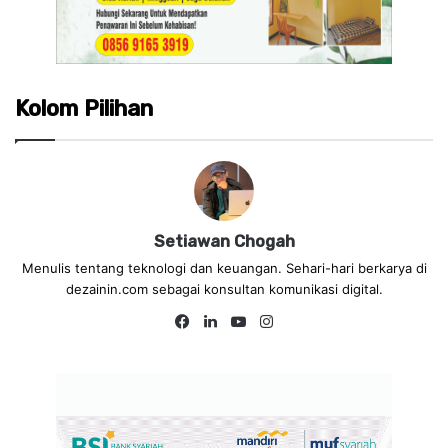
Kolom Pilihan
Setiawan Chogah
Menulis tentang teknologi dan keuangan. Sehari-hari berkarya di
dezainin.com sebagai konsultan komunikasi digital.
Fa
Lin
Yo
Ins
ce
ke
uT
tag
bo
dIn
ub
ra
ok
e
m