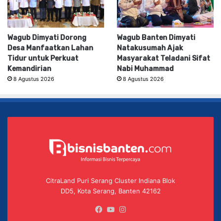
Wagub Dimyati Dorong
Wagub Banten Dimyati
Desa Manfaatkan Lahan
Natakusumah Ajak
Tidur untuk Perkuat
Masyarakat Teladani Sifat
Kemandirian
Nabi Muhammad
8 Agustus 2026
8 Agustus 2026
CitraLand Puri Serang Cluster Indiana Blok
DD5, Kota Serang, Banten 42162
Facebook
YouTube
Instagram