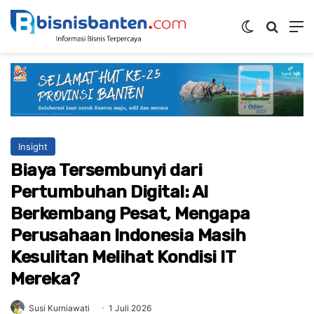
Switch ski
Mencar
M
Insight
Biaya Tersembunyi dari
Pertumbuhan Digital: AI
Berkembang Pesat, Mengapa
Perusahaan Indonesia Masih
Kesulitan Melihat Kondisi IT
Mereka?
Susi Kurniawati
1 Juli 2026