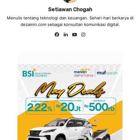
Setiawan Chogah
Menulis tentang teknologi dan keuangan. Sehari-hari berkarya di
dezainin.com sebagai konsultan komunikasi digital.
Fa
Lin
Yo
Ins
ce
ke
uT
tag
bo
dIn
ub
ra
ok
e
m