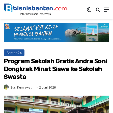
Switch ski
Mencar
M
Banten24
Program Sekolah Gratis Andra Soni
Dongkrak Minat Siswa ke Sekolah
Swasta
Susi Kurniawati
2 Juni 2026