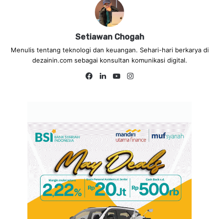
Setiawan Chogah
Menulis tentang teknologi dan keuangan. Sehari-hari berkarya di
dezainin.com sebagai konsultan komunikasi digital.
Fa
Lin
Yo
Ins
ce
ke
uT
tag
bo
dIn
ub
ra
ok
e
m