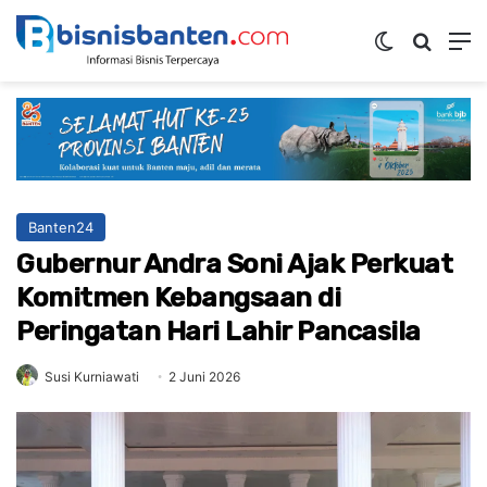
Switch ski
Mencar
M
Banten24
Gubernur Andra Soni Ajak Perkuat
Komitmen Kebangsaan di
Peringatan Hari Lahir Pancasila
Susi Kurniawati
2 Juni 2026