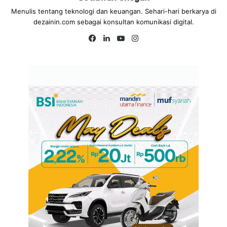
Menulis tentang teknologi dan keuangan. Sehari-hari berkarya di
dezainin.com sebagai konsultan komunikasi digital.
Fa
Lin
Yo
Ins
ce
ke
uT
tag
bo
dIn
ub
ra
ok
e
m