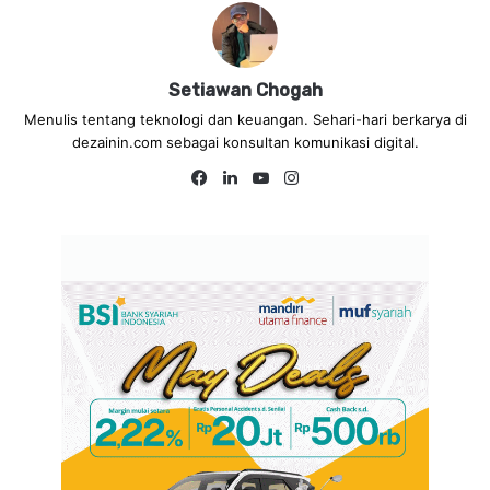
Setiawan Chogah
Menulis tentang teknologi dan keuangan. Sehari-hari berkarya di
dezainin.com sebagai konsultan komunikasi digital.
Fa
Lin
Yo
Ins
ce
ke
uT
tag
bo
dIn
ub
ra
ok
e
m