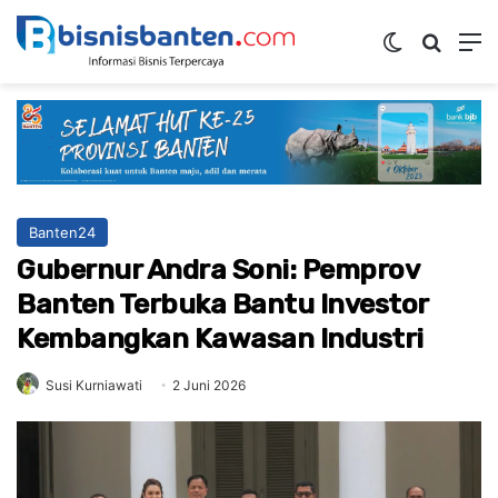
Switch ski
Mencar
M
Banten24
Gubernur Andra Soni: Pemprov
Banten Terbuka Bantu Investor
Kembangkan Kawasan Industri
Susi Kurniawati
2 Juni 2026