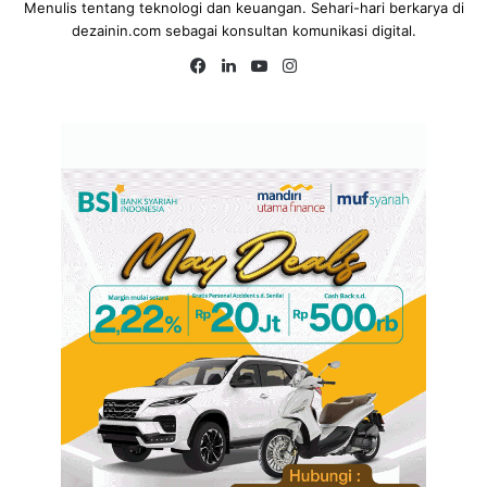
Menulis tentang teknologi dan keuangan. Sehari-hari berkarya di
dezainin.com sebagai konsultan komunikasi digital.
Fa
Lin
Yo
Ins
ce
ke
uT
tag
bo
dIn
ub
ra
ok
e
m