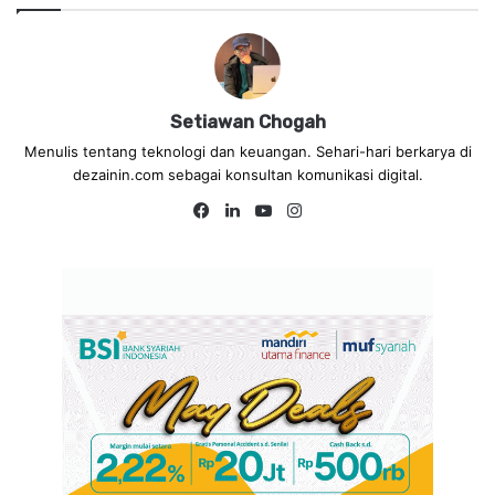
Setiawan Chogah
Menulis tentang teknologi dan keuangan. Sehari-hari berkarya di
dezainin.com sebagai konsultan komunikasi digital.
Fa
Lin
Yo
Ins
ce
ke
uT
tag
bo
dIn
ub
ra
ok
e
m