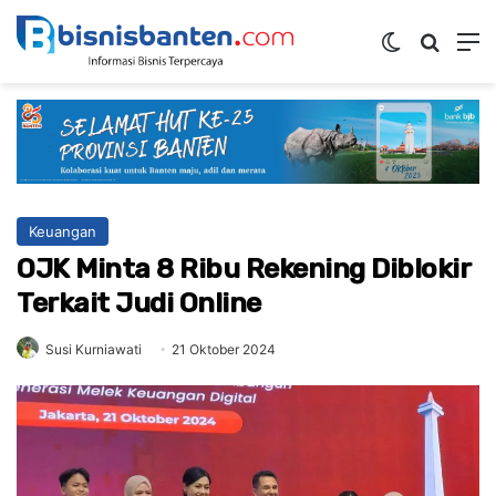
Switch ski
Mencar
M
Keuangan
OJK Minta 8 Ribu Rekening Diblokir
Terkait Judi Online
Susi Kurniawati
21 Oktober 2024