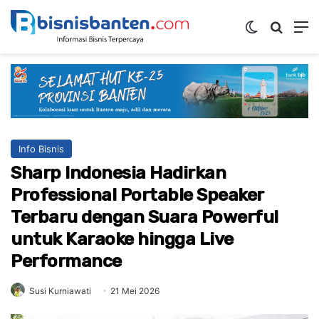
Switch ski
Mencar
M
Info Bisnis
Sharp Indonesia Hadirkan
Professional Portable Speaker
Terbaru dengan Suara Powerful
untuk Karaoke hingga Live
Performance
Susi Kurniawati
21 Mei 2026