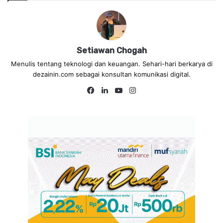
Setiawan Chogah
Menulis tentang teknologi dan keuangan. Sehari-hari berkarya di
dezainin.com sebagai konsultan komunikasi digital.
Fa
Lin
Yo
Ins
ce
ke
uT
tag
bo
dIn
ub
ra
ok
e
m