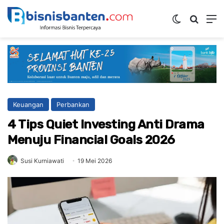
Switch ski
Mencar
M
Keuangan
Perbankan
4 Tips Quiet Investing Anti Drama
Menuju Financial Goals 2026
Susi Kurniawati
19 Mei 2026