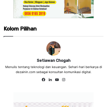
Kolom Pilihan
Setiawan Chogah
Menulis tentang teknologi dan keuangan. Sehari-hari berkarya di
dezainin.com sebagai konsultan komunikasi digital.
Fa
Lin
Yo
Ins
ce
ke
uT
tag
bo
dIn
ub
ra
ok
e
m