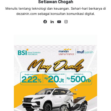
Setiawan Chogah
Menulis tentang teknologi dan keuangan. Sehari-hari berkarya di
dezainin.com sebagai konsultan komunikasi digital.
Fa
Lin
Yo
Ins
ce
ke
uT
tag
bo
dIn
ub
ra
ok
e
m