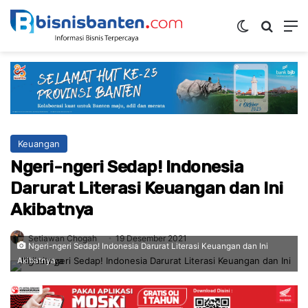
Switch ski
Mencar
M
Keuangan
Ngeri-ngeri Sedap! Indonesia
Darurat Literasi Keuangan dan Ini
Akibatnya
Setiawan Chogah
19 Desember 2021
Ngeri-ngeri Sedap! Indonesia Darurat Literasi Keuangan dan Ini
Akibatnya