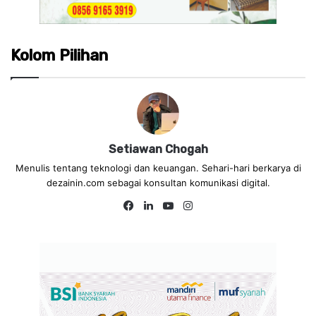
Kolom Pilihan
Setiawan Chogah
Menulis tentang teknologi dan keuangan. Sehari-hari berkarya di
dezainin.com sebagai konsultan komunikasi digital.
Fa
Lin
Yo
Ins
ce
ke
uT
tag
bo
dIn
ub
ra
ok
e
m