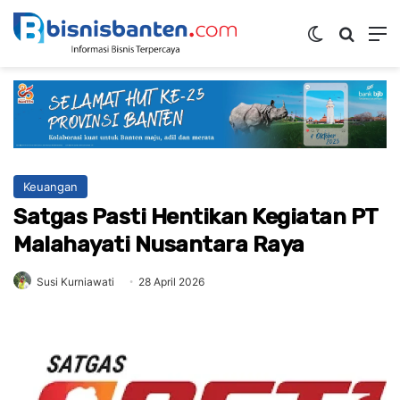
Switch ski
Mencar
M
Keuangan
Satgas Pasti Hentikan Kegiatan PT
Malahayati Nusantara Raya
Susi Kurniawati
28 April 2026