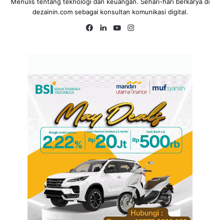
Menulis tentang teknologi dan keuangan. Sehari-hari berkarya di
dezainin.com sebagai konsultan komunikasi digital.
Fa
Lin
Yo
Ins
ce
ke
uT
tag
bo
dIn
ub
ra
ok
e
m