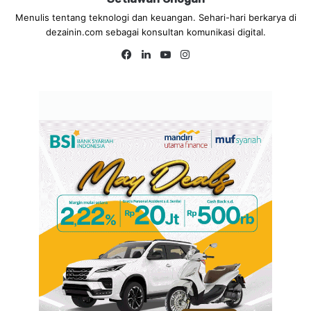
Menulis tentang teknologi dan keuangan. Sehari-hari berkarya di
dezainin.com sebagai konsultan komunikasi digital.
Fa
Lin
Yo
Ins
ce
ke
uT
tag
bo
dIn
ub
ra
ok
e
m