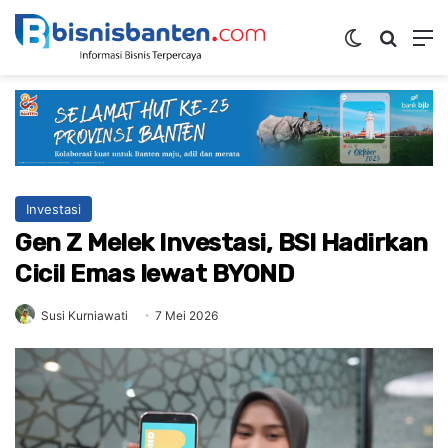
Switch ski
Mencar
M
Investasi
Gen Z Melek Investasi, BSI Hadirkan
Cicil Emas lewat BYOND
Susi Kurniawati
7 Mei 2026