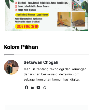
Kolom Pilihan
Setiawan Chogah
Menulis tentang teknologi dan keuangan.
Sehari-hari berkarya di dezainin.com
sebagai konsultan komunikasi digital.
Fa
Lin
Yo
Ins
ce
ke
uT
tag
bo
dIn
ub
ra
ok
e
m