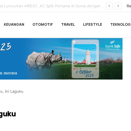
a Pemesanan Honda Super-ONE di Indonesia
Re
KEUANGAN
OTOMOTIF
TRAVEL
LIFESTYLE
TEKNOLOG
ru, Ini Laguku
aguku