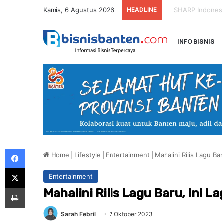
Kamis, 6 Agustus 2026
HEADLINE
Honda Resmi Buk
INFO BISNIS
Facebook
Home
|
Lifestyle
|
Entertainment
|
Mahalini Rilis Lagu Ba
X
Entertainment
Print
Mahalini Rilis Lagu Baru, Ini L
Sarah Febril
2 Oktober 2023