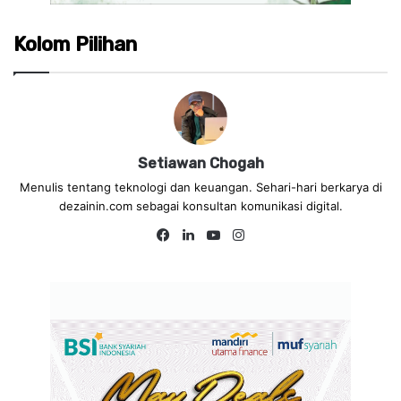
Kolom Pilihan
Setiawan Chogah
Menulis tentang teknologi dan keuangan. Sehari-hari berkarya di
dezainin.com sebagai konsultan komunikasi digital.
Fa
Lin
Yo
Ins
ce
ke
uT
tag
bo
dIn
ub
ra
ok
e
m