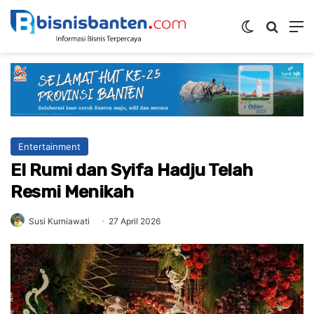
Switch ski
Mencar
M
Entertainment
El Rumi dan Syifa Hadju Telah
Resmi Menikah
Susi Kurniawati
27 April 2026