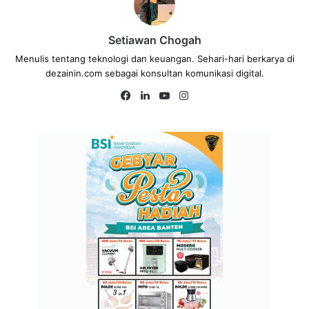
Setiawan Chogah
Menulis tentang teknologi dan keuangan. Sehari-hari berkarya di
dezainin.com sebagai konsultan komunikasi digital.
Fa
Lin
Yo
Ins
ce
ke
uT
tag
bo
dIn
ub
ra
ok
e
m