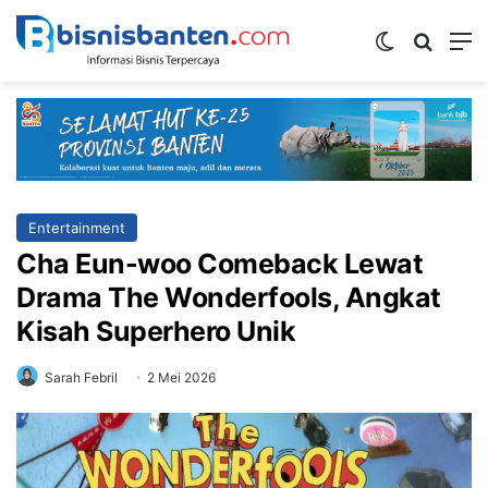
Switch ski
Mencar
M
Entertainment
Cha Eun-woo Comeback Lewat
Drama The Wonderfools, Angkat
Kisah Superhero Unik
Sarah Febril
2 Mei 2026