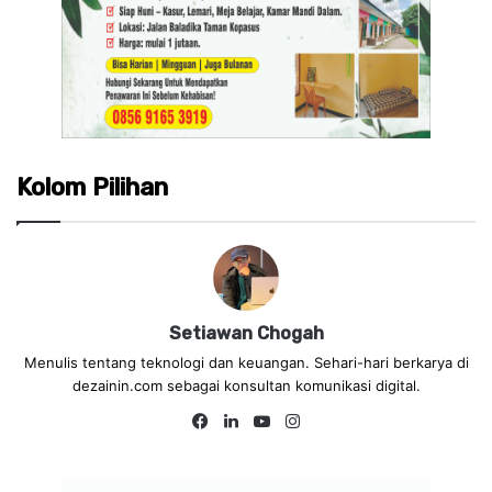
Kolom Pilihan
Setiawan Chogah
Menulis tentang teknologi dan keuangan. Sehari-hari berkarya di
dezainin.com sebagai konsultan komunikasi digital.
Fa
Lin
Yo
Ins
ce
ke
uT
tag
bo
dIn
ub
ra