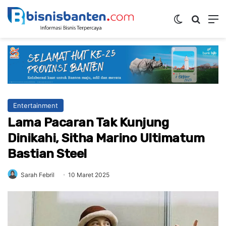
Switch ski
Mencar
M
Entertainment
Lama Pacaran Tak Kunjung
Dinikahi, Sitha Marino Ultimatum
Bastian Steel
Sarah Febril
10 Maret 2025