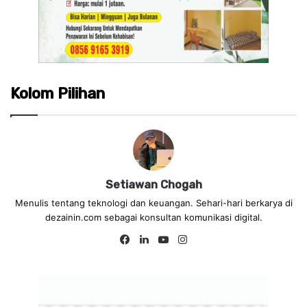
Kolom Pilihan
Setiawan Chogah
Menulis tentang teknologi dan keuangan. Sehari-hari berkarya di
dezainin.com sebagai konsultan komunikasi digital.
Fa
Lin
Yo
Ins
ce
ke
uT
tag
bo
dIn
ub
ra
ok
e
m