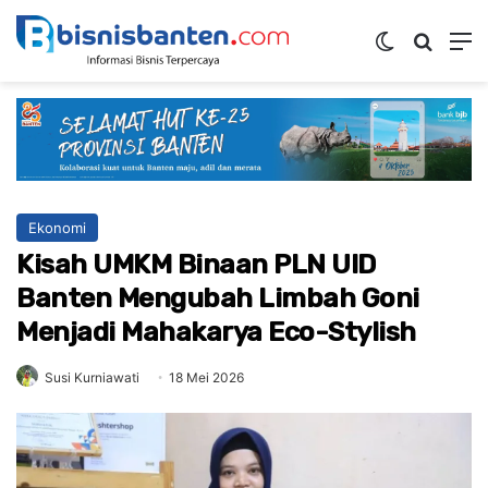
Switch ski
Mencar
M
Ekonomi
Kisah UMKM Binaan PLN UID
Banten Mengubah Limbah Goni
Menjadi Mahakarya Eco-Stylish
Susi Kurniawati
18 Mei 2026