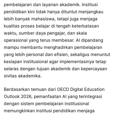
pembelajaran dan layanan akademik. Institusi
pendidikan kini tidak hanya dituntut menjangkau
lebih banyak mahasiswa, tetapi juga menjaga
kualitas proses belajar di tengah keterbatasan
waktu, sumber daya pengajar, dan skala
operasional yang terus membesar. AI dipandang
mampu membantu menghadirkan pembelajaran
yang lebih personal dan efisien, sekaligus menuntut
kesiapan institusional agar implementasinya tetap
selaras dengan tujuan akademik dan kepercayaan
sivitas akademika.
Berdasarkan temuan dari OECD Digital Education
Outlook 2026, pemanfaatan AI yang terintegrasi
dengan sistem pembelajaran institusional
memungkinkan institusi pendidikan menjaga