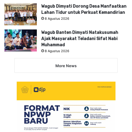
Wagub Dimyati Dorong Desa Manfaatkan
Lahan Tidur untuk Perkuat Kemandirian
8 Agustus 2026
Wagub Banten Dimyati Natakusumah
Ajak Masyarakat Teladani Sifat Nabi
Muhammad
8 Agustus 2026
More News