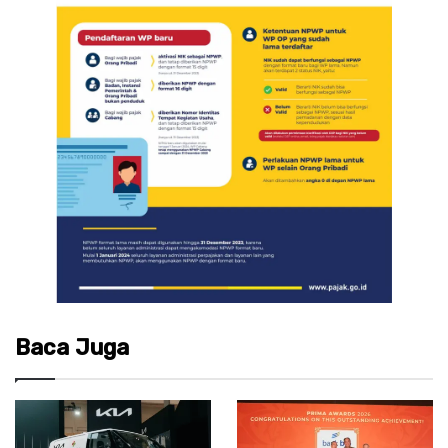
Baca Juga