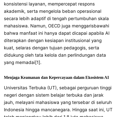
konsistensi layanan, mempercepat respons
akademik, serta mengelola beban operasional
secara lebih adaptif di tengah pertumbuhan skala
mahasiswa. Namun, OECD juga menggarisbawahi
bahwa manfaat ini hanya dapat dicapai apabila AI
diterapkan dengan kesiapan institusional yang
kuat, selaras dengan tujuan pedagogis, serta
didukung oleh tata kelola dan perlindungan data
yang memadai[1].
Menjaga Keamanan dan Kepercayaan dalam Ekosistem AI
Universitas Terbuka (UT), sebagai perguruan tinggi
negeri dengan sistem belajar terbuka dan jarak
jauh, melayani mahasiswa yang tersebar di seluruh
Indonesia hingga mancanegara. Hingga saat ini, UT
telah menjangkau lebih dari 1,8 juta mahasiswa