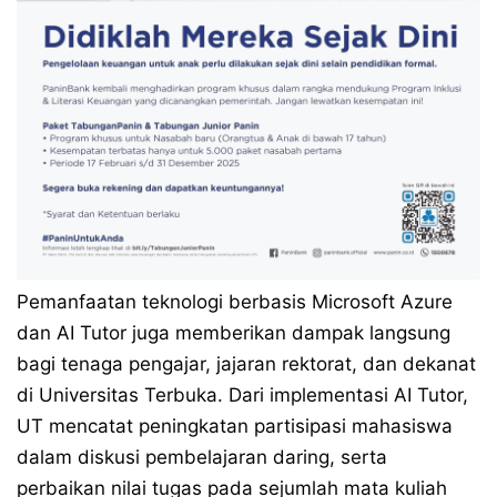
Pemanfaatan teknologi berbasis Microsoft Azure
dan AI Tutor juga memberikan dampak langsung
bagi tenaga pengajar, jajaran rektorat, dan dekanat
di Universitas Terbuka. Dari implementasi AI Tutor,
UT mencatat peningkatan partisipasi mahasiswa
dalam diskusi pembelajaran daring, serta
perbaikan nilai tugas pada sejumlah mata kuliah