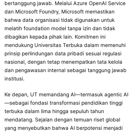
bertanggung jawab. Melalui Azure OpenAI Service
dan Microsoft Foundry, Microsoft memastikan
bahwa data organisasi tidak digunakan untuk
melatih foundation model tanpa izin dan tidak
dibagikan kepada pihak lain. Komitmen ini
mendukung Universitas Terbuka dalam memenuhi
prinsip perlindungan data pribadi sesuai regulasi
nasional, dengan tetap menempatkan tata kelola
dan pengawasan internal sebagai tanggung jawab
institusi.
Ke depan, UT memandang AI—termasuk agentic AI
—sebagai fondasi transformasi pendidikan tinggi
terbuka dalam lima hingga sepuluh tahun
mendatang. Sejalan dengan temuan riset global
yang menyebutkan bahwa AI berpotensi menjadi