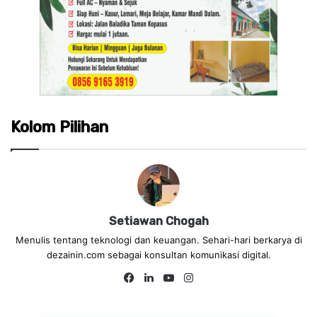
Kolom Pilihan
Setiawan Chogah
Menulis tentang teknologi dan keuangan. Sehari-hari berkarya di
dezainin.com sebagai konsultan komunikasi digital.
Fa
Lin
Yo
Ins
ce
ke
uT
tag
bo
dIn
ub
ra