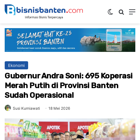
Switch ski
Mencar
M
Ekonomi
Gubernur Andra Soni: 695 Koperasi
Merah Putih di Provinsi Banten
Sudah Operasional
Susi Kurniawati
18 Mei 2026