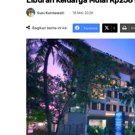
Liburan Keluarga Mulai Rp258
Susi Kurniawati
18 Mei 2026
Bagikan berita ini ke:
Facebook
X
Pr