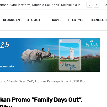
Transformasi Digital Perkuat Layanan, Bank bjb Raih Lima Titanium Awards pada PRIMA Awards 2026
Re
KEUANGAN
OTOMOTIF
TRAVEL
LIFESTYLE
TEKNOLOG
omo “Family Days Out”, Liburan Keluarga Mulai Rp258 Ribu
kan Promo “Family Days Out”,