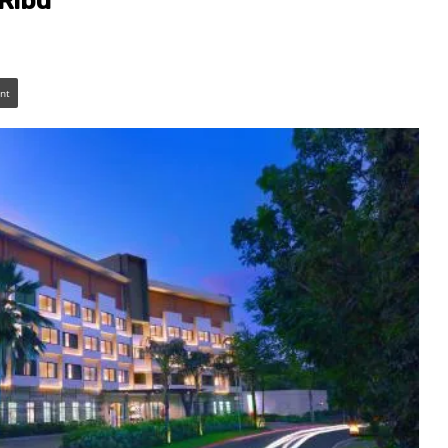
 Ribu
int