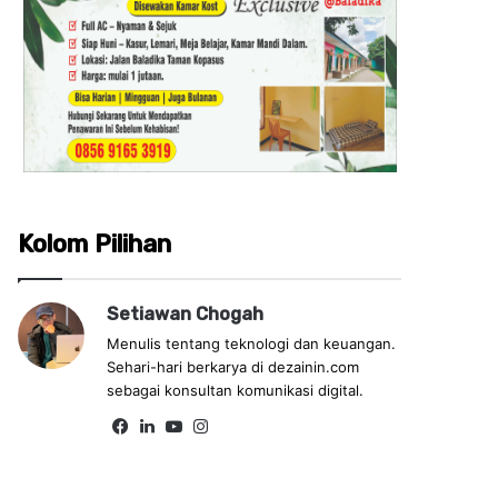
Kolom Pilihan
Setiawan Chogah
Menulis tentang teknologi dan keuangan.
Sehari-hari berkarya di dezainin.com
sebagai konsultan komunikasi digital.
Fa
Lin
Yo
Ins
ce
ke
uT
tag
bo
dIn
ub
ra